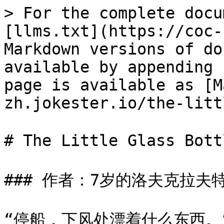
> For the complete docu
[llms.txt](https://coc-
Markdown versions of do
available by appending 
page is available as [M
zh.jokester.io/the-litt
# The Little Glass Bot
### 作者：7岁的洛夫克拉夫特
“停船，下风处漂着什么东西。